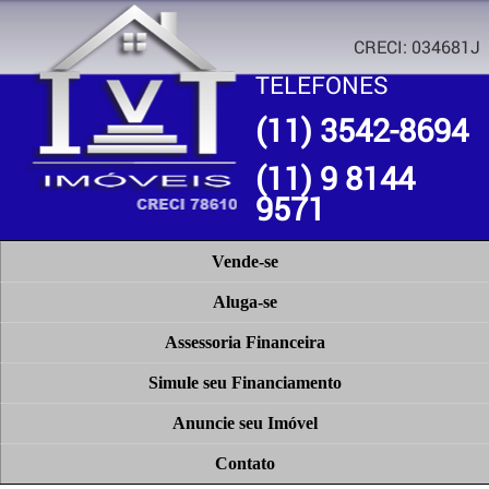
CRECI: 034681J
TELEFONES
(11) 3542-8694
(11) 9 8144
9571
Vende-se
Aluga-se
Assessoria Financeira
Simule seu Financiamento
Anuncie seu Imóvel
Contato