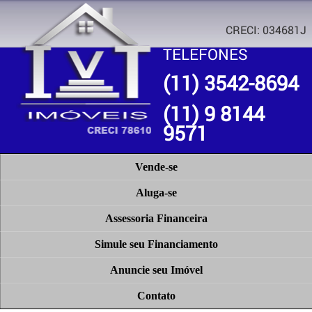
CRECI: 034681J
TELEFONES
(11) 3542-8694
(11) 9 8144
9571
Vende-se
Aluga-se
Assessoria Financeira
Simule seu Financiamento
Anuncie seu Imóvel
Contato