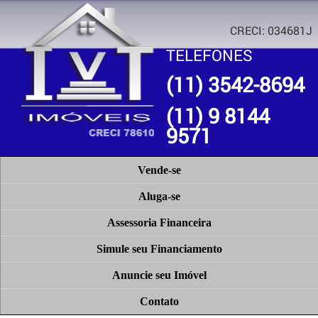
CRECI: 034681J
TELEFONES
(11) 3542-8694
(11) 9 8144
9571
Vende-se
Aluga-se
Assessoria Financeira
Simule seu Financiamento
Anuncie seu Imóvel
Contato