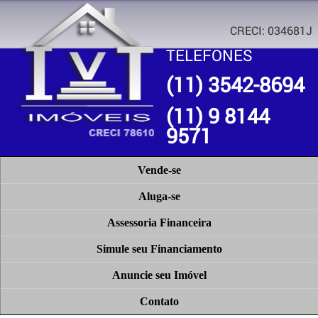
CRECI: 034681J
TELEFONES
(11) 3542-8694
(11) 9 8144
9571
Vende-se
Aluga-se
Assessoria Financeira
Simule seu Financiamento
Anuncie seu Imóvel
Contato